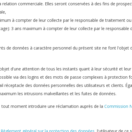
la relation commerciale. Elles seront conservées à des fins de pro
ale,
imum à compter de leur collecte par le responsable de traitement ou
age): 3 ans maximum à compter de leur collecte par le responsable 
ents de données à caractère personnel du présent site ne font l'objet d
'objet d'une attention de tous les instants quant à leur sécurité et leu
t possible via des logins et des mots de passe complexes à protection 
ail réceptacle des données personnelles des utilisateurs et clients. Ég
imum les intrusions malveillantes et les fuites de données.
ut à tout moment introduire une réclamation auprès de la
Commission Na
du Règlement général sur la protection des données
, l'utilisateur de ce