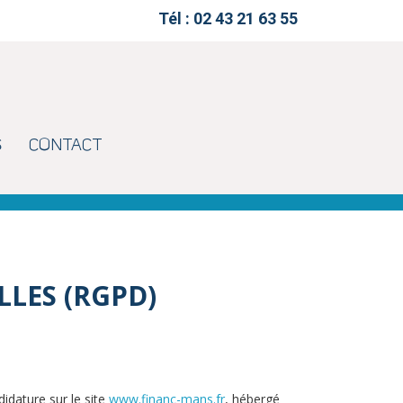
Tél : 02 43 21 63 55
S
CONTACT
LLES (RGPD)
idature sur le site
www.financ-mans.fr
, hébergé