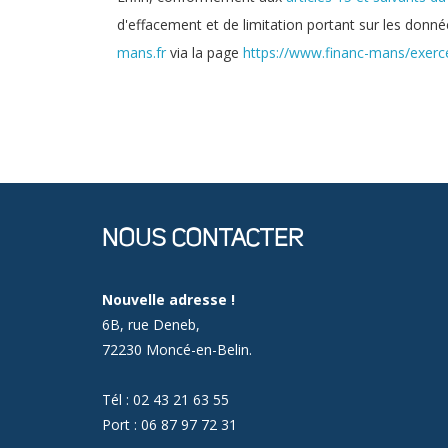
d'effacement et de limitation portant sur les donné
mans.fr
via la page
https://www.financ-mans/exerce
NOUS CONTACTER
Nouvelle adresse !
6B, rue Deneb,
72230 Moncé-en-Belin.
Tél : 02 43 21 63 55
Port : 06 87 97 72 31