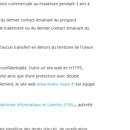
spection commerciale au maximum pendant 3 ans à
 du dernier contact émanant du prospect.
de traitement ou du dernier contact émanant du
'aucun transfert en dehors du territoire de l'Union
r confidentialité. Outre un site web en HTTPS,
forte ainsi que d’une protection avec double
alement, le site web
www.financ-mans.fr
est équipé
tionale Informatique et Libertés (CNIL)
, autorité
 site bénéficie des droits d’accès, de rectification,