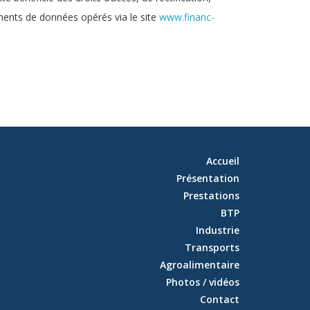
ements de données opérés via le site
www.financ-
Accueil
Présentation
Prestations
BTP
Industrie
Transports
Agroalimentaire
Photos / vidéos
Contact