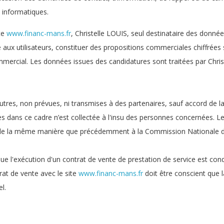
s informatiques.
te
www.financ-mans.fr
, Christelle LOUIS, seul destinataire des donn
aux utilisateurs, constituer des propositions commerciales chiffrées s
mmercial. Les données issues des candidatures sont traitées par Chr
utres, non prévues, ni transmises à des partenaires, sauf accord de l
s dans ce cadre n’est collectée à l'insu des personnes concernées. 
ré de la même manière que précédemment à la Commission Nationale de
 que l'exécution d'un contrat de vente de prestation de service est co
rat de vente avec le site
www.financ-mans.fr
doit être conscient que 
l.