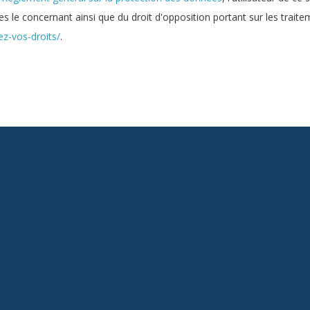
es le concernant ainsi que du droit d'opposition portant sur les trait
z-vos-droits/
.